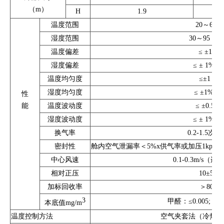
（m）
H
1.9
温度范围
20～60℃
湿度范围
30～95 % 
温度偏差
≤ ±1
℃
湿度偏差
≤ ± 1% R
温度均匀度
≤±1 ℃
湿度均匀度
≤ ±1% R
性
能
温度波动度
≤ ±0.5 ℃
湿度波动度
≤ ± 1% R
换气率
0.2-1.5次/
密封性
舱内空气泄漏率＜5%x供气率或加压1kpa过压
中心风速
0.1-0.3m/s（
相对正压
10±5pa
加标回收率
＞80%
3
甲醛：≤0.005; TV
本底值mg/m
温度控制方法
空气夹套法（冷热对