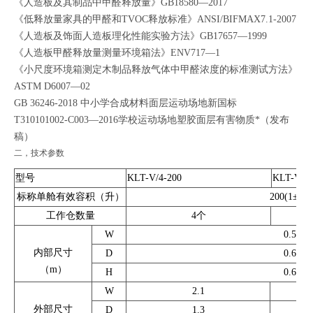
《人造板及其制品中甲醛释放量》GB18580—2017
《低释放量家具的甲醛和TVOC释放标准》ANSI/BIFMAX7.1-2007
《人造板及饰面人造板理化性能实验方法》GB17657—1999
《人造板甲醛释放量测量环境箱法》ENV717—1
《小尺度环境箱测定木制品释放气体中甲醛浓度的标准测试方法》
ASTM D6007—02
GB 36246-2018 中小学合成材料面层运动场地新国标
T310101002-C003—2016学校运动场地塑胶面层有害物质*（发布
稿）
二，技术参数
型号
KLT
-
V/4-
200
KLT
-
V/6-
标称单舱有效容积（升）
200(1±2%
工作仓数量
4个
W
0.52
内部尺寸
D
0.65
（m）
H
0.60
W
2.1
外部尺寸
D
1.3