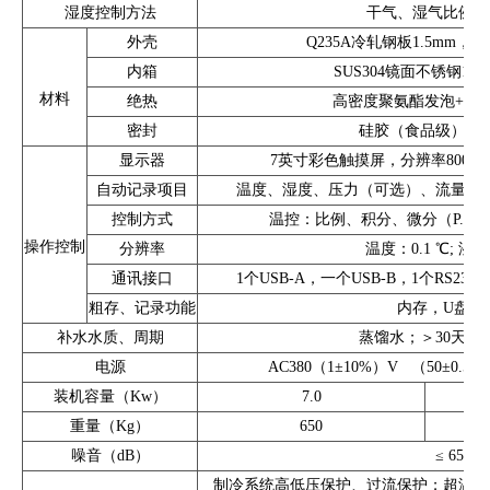
湿度控制方法
干气、湿气比例双
外壳
Q235A冷轧钢板1.5mm
内箱
SUS304镜面不锈钢1.
材料
绝热
高密度聚氨酯发泡+XP
密封
硅胶（食品级）、
显示器
7英寸彩色触摸屏，分辨率800x
自动记录项目
温度、湿度、压力（可选）、流量（
控制方式
温控：比例、积分、微分（P.I.D）
操作控制
分辨率
温度：0.1 ℃; 湿度:
通讯接口
1个USB-A，一个USB-B，1个RS232，
粗存、记录功能
内存，U盘，
补水水质、周期
蒸馏水；＞30天（
电源
AC380（1±10%）V （50±0
装机容量（Kw）
7.0
重量（Kg）
650
噪音（dB）
≤ 65dB
制冷系统高低压保护、过流保护；超温保