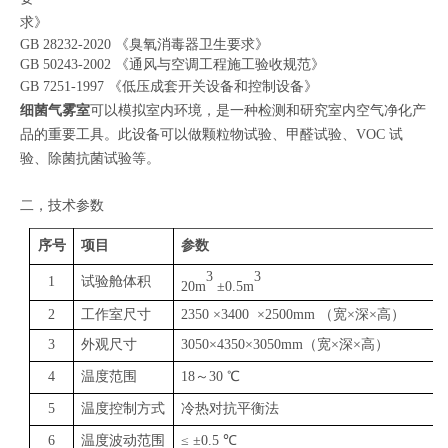
求》
GB 28232-2020 《臭氧消毒器卫生要求》
GB 50243-2002 《通风与空调工程施工验收规范》
GB 7251-1997 《低压成套开关设备和控制设备》
细菌气雾室
可以模拟室内环境，是一种检测和研究室内空气净化产
品的重要工具。此设备可以做颗粒物试验、甲醛试验、VOC 试
验、除菌抗菌试验等。
二，技术参数
序号
项目
参数
3
3
1
试验舱体积
20m
±0.5m
2
工作室尺寸
2350 ×3400 ×2500mm （宽×深×高）
3
外观尺寸
3050×4350×3050mm（宽×深×高）
4
温度范围
18～30 ℃
5
温度控制方式
冷热对抗平衡法
6
温度波动范围
≤ ±0.5 ℃