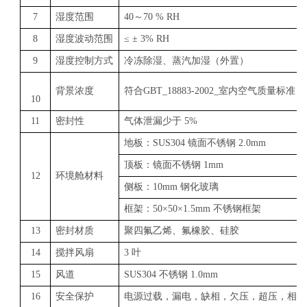
7
湿度范围
40～70 % RH
8
湿度波动范围
≤ ± 3% RH
9
湿度控制方式
冷冻除湿、蒸汽加湿（外置）
背景浓度
符合GBT_18883-2002_室内空气质量标准
10
11
密封性
气体泄漏少于 5%
地板：SUS304 镜面不锈钢 2.0mm
顶板：镜面不锈钢 1mm
12
环境舱材料
侧板：10mm 钢化玻璃
框架：50×50×1.5mm 不锈钢框架
13
密封材质
聚四氟乙烯、氟橡胶、硅胶
14
搅拌风扇
3 叶
15
风道
SUS304 不锈钢 1.0mm
16
安全保护
电源过载，漏电，缺相，欠压，超压，相序