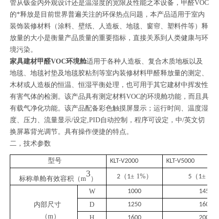
管从钣金内外观设计还是温湿度的宽限及性能之本设备，甲醛VOC
的*释放是目前世界普遍关注的环保热点问题，本产品适用于室内
装饰装修材料（涂料、壁纸、人造板、地毯、窗帘、塑料件等）释
放量的大小是衡量产品质量的重要指标，直接关系到人类健康与环
境污染。
家具建材
甲醛
VOC环境
舱
适用于各种人造板、复合木质地板以及
地毯、地毯衬垫及地毯胶粘剂等室内装修材料甲醛释放量的测定、
木材或人造板的恒温、恒湿平衡处理，也可用于其它建材中挥发性
有害气体的检测。该产品具有测定材料VOC的环境舱功能，而且具
有载气净化功能。该产品配备彩色触摸屏显示；运行时间、温度湿
度、压力、流量显示/设定,PID自动控制，程序可设定，中/英文切
换屏幕背光调节。具有操作便捷的特点。
二，技术参数
型号
KLT
-
V2000
KLT
-
V5000
3
（
±
1
%
）
（
±
2
%
2
1
5
1
标称单舱有效容积（
m
）
W
1
00
0
1450
内部尺寸
D
1
25
0
1600
（
m）
H
16
00
2
0
00