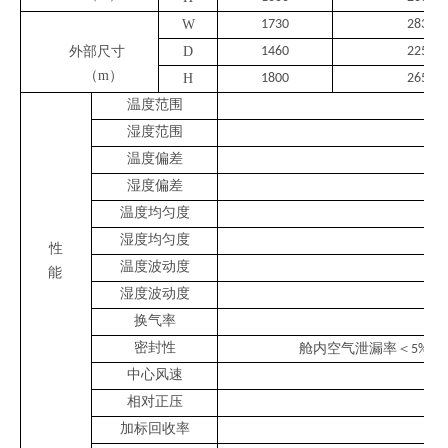
W
17
3
0
2832
外部尺寸
D
146
0
2250
（
m）
H
1800
26
50
温度范围
湿度范围
温度偏差
湿度偏差
温度均匀度
湿度均匀度
性
温度波动度
能
湿度波动度
换气率
密封性
舱内空气泄漏率＜
供
5%x
中心风速
相对正压
加标回收率