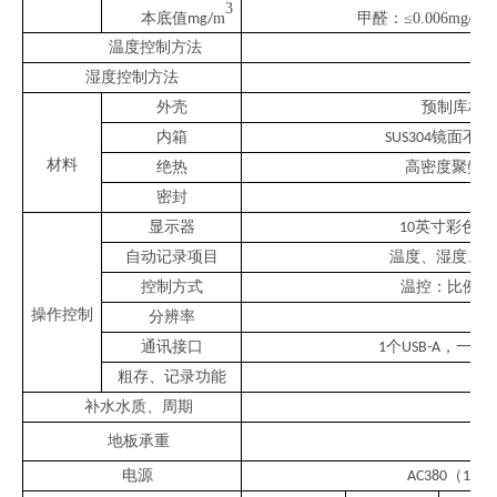
3
3
本底值
m
甲醛：
≤
0.006mg/
m
mg/
温度控制方法
湿度控制方法
外壳
预制库板
内箱
镜面不锈
SUS304
材料
绝热
高密度聚氨
密封
显示器
英寸彩色触
10
自动记录项目
温度、湿度、
控制方式
温控：比例、
操作控制
分辨率
通讯接口
个
，一个
1
USB-A
U
粗存、记录功能
补水水质、周期
地板承重
电源
（
±
1
AC380
1