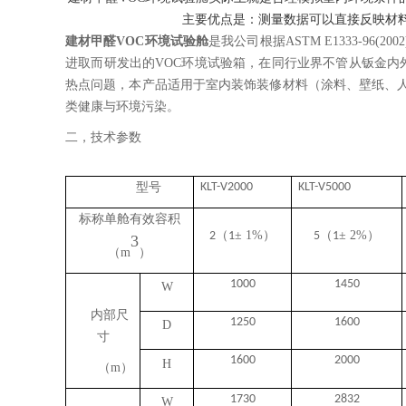
主要优点是：测量数据可以直接反映材料
建材
甲醛
VOC环境试验
舱
是我公司根据ASTM E1333-9
进取而研发出的VOC环境试验箱，在同行业界不管从钣金内
热点问题，本产品适用于室内装饰装修材料（涂料、壁纸、
类健康与环境污染。
二，技术参数
型号
KLT
-
V2000
KLT
-
V5000
标称单舱有效容积
（
±
1
%
）
（
±
2
%
）
2
1
5
1
3
（
m
）
1
00
0
1450
W
内部尺
1
25
0
1600
D
寸
16
00
2
0
00
H
（
m）
17
3
0
2832
W