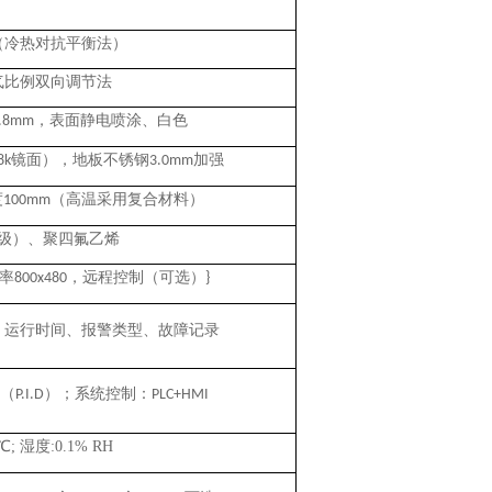
（冷热对抗平衡法）
气比例双向调节法
，表面静电喷涂、白色
.8mm
镜面），地板不锈钢
加强
8k
3.0mm
度
（高温采用复合材料）
100mm
级）、聚四氟乙烯
率
，远程控制（可选）
800x480
}
、运行时间、报警类型、故障记录
（
）；系统控制：
P.I.D
PLC+HMI
℃; 湿度:
0.1
% RH