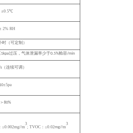
 ±0.5
℃
± 2% RH
小时（可定制）
压
过压，气体泄漏率少于
舱容
1kpa
0.5%
/min
（连续可调）
s
±
5pa
10
＞
80%
3
3
：
≤
0.002mg//
m
; TVOC
：
≤
0.02
/
m
mg/