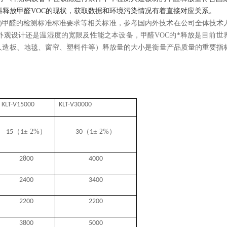
释放甲醛VOC的现状，获取数据和环境污染情况有着直接对应关系。
6(2002)甲醛的检测标准标准要求等相关标准，参考国内外技术在公司全体技
外观设计还是温湿度的宽限及性能之本设备，甲醛VOC的*释放是目前世
人造板、地毯、窗帘、塑料件等）释放量的大小是衡量产品质量的重要指
KLT
-
V
15
000
KLT
-
V
30
000
（
±
2
%
）
（
±
2
%
）
15
1
30
1
2800
4000
2400
3400
2200
2200
3800
5000