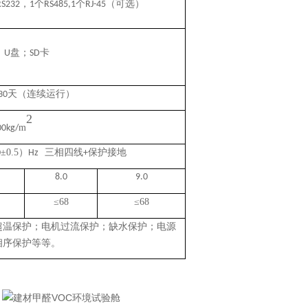
，
个
个
（可选）
RS232
1
RS485,1
RJ-45
；
盘；
卡
U
SD
天（连续运行）
30
2
m
00kg/
±
0.5
）
三相四线
保护接地
0
Hz
+
8.0
9.0
≤
68
≤
68
超温保护；电机过流保护；缺水保护；电源
相序保护等等。