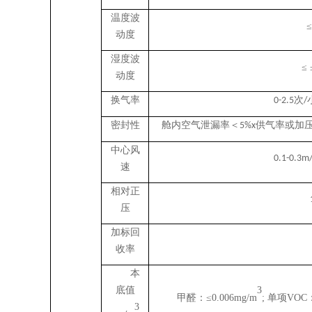
温度波
≤
动度
湿度波
≤ 
动度
换气率
次
0-2.5
/
密封性
舱内空气泄漏率＜
供气率或加
5%x
中心风
0.1-0.3m/
速
相对正
压
加标回
收率
本
底值
3
甲醛：
≤
0.006mg/
m
;
单项
VOC
3