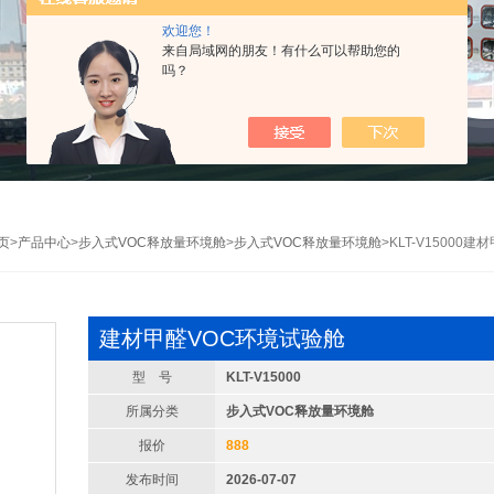
欢迎您！
来自局域网的朋友！有什么可以帮助您的
吗？
页
>
产品中心
>
步⼊式VOC释放量环境舱
>
步⼊式VOC释放量环境舱
>KLT-V15000
建材甲醛VOC环境试验舱
型 号
KLT-V15000
所属分类
步⼊式VOC释放量环境舱
报价
888
发布时间
2026-07-07