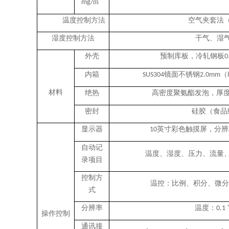
m
mg/
温度控制方法
空气夹套法
湿度控制方法
干气、湿
外壳
预制库板，冷轧钢板
0
内箱
镜面不锈钢
（
SUS304
2.0mm
材料
绝热
高密度聚氨酯发泡，厚
密封
硅胶（食品
显示器
英寸彩色触摸屏，分辨
10
自动记
温度、湿度、压力、流量
录项目
控制方
温控：比例、积分、微分
式
分辨率
温度：
0.1
操作控制
通讯接