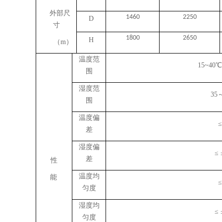
外部尺
146
0
2250
D
寸
1800
26
50
H
（
m）
温度范
15
~
40
围
湿度范
35
围
温度偏
≤
差
湿度偏
≤ 
差
性
温度均
能
≤
匀度
湿度均
≤ 
匀度