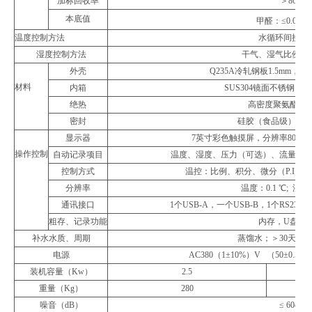
加标回收率
＞80%
本底值
甲醛：≤0.006m
温度控制方法
水循环间接控
湿度控制方法
干气、湿气比例双
外壳
Q235A冷轧钢板1.5mm
材料
内箱
SUS304镜面不锈钢1.5
绝热
高密度聚氨酯发泡
密封
硅胶（食品级）、
显示器
7英寸彩色触摸屏，分辨率800x
操作控制
自动记录项目
温度、湿度、压力（可选）、流量（
控制方式
温控：比例、积分、微分（P.I.D）
分辨率
温度：0.1 ℃; 湿度:
通讯接口
1个USB-A，一个USB-B，1个RS232，1
粗存、记录功能
内存，U盘，S
补水水质、周期
蒸馏水；＞30天（
电源
AC380（1±10%）V （50±0.
装机容量（Kw）
2.5
重量（Kg）
280
噪音（dB）
≤ 60dB