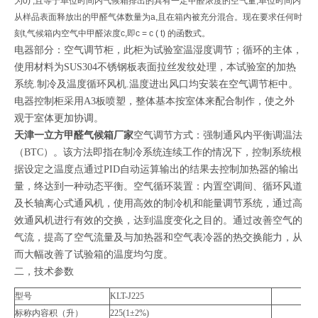
为
0) ,
且等于单位时间内气候箱排出的具有一定甲醛浓度的空气量
,
单位时间内
从样品表面释放出的甲醛气体数量为
a,
且在箱内被充分混合。现在要求任何时
刻
t,
气候箱内空气中甲醛浓度
c,
即
c = c ( t)
的函数式。
电器部分：空气调节柜，此柜为试验室温湿度调节；循环的主体，
使用材料为SUS304不锈钢板表面拉丝发纹处理，本试验室的加热
系统.制冷及温度循环风机.温度进出风口均安装在空气调节柜中。
电器控制柜采用A3板喷塑，整体基本按室体来配合制作，使之外
观于室体更加协调。
天津一立方甲醛气候箱厂家
空气调节方式：强制通风内平衡调温法
（BTC）。该方法即指在制冷系统连续工作的情况下，控制系统根
据设定之温度点通过PID自动运算输出的结果去控制加热器的输出
量，终达到一种动态平衡。空气循环装置：内置空调间、循环风道
及长轴离心式通风机，使用高效的制冷机和能量调节系统，通过高
效通风机进行有效的交换，达到温度变化之目的。通过改善空气的
气流，提高了空气流量及与加热器和空气表冷器的热交换能力，从
而大幅改善了试验箱的温度均匀度。
二，技术参数
型号
KLT-J225
标称内容积（升）
225(1±2%)