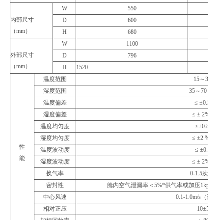
W
550
内部尺寸
D
600
（mm）
H
680
W
1100
外部尺寸
D
796
（mm）
H
1520
温度范围
15～30 ℃
湿度范围
35～70 % R
温度偏差
≤ ±0.5 ℃
湿度偏差
≤ ± 2% RH
温度均匀度
≤±0.8 ℃
湿度均匀度
≤ ±2 % RH
性
温度波动度
≤ ±0.5℃
能
湿度波动度
≤ ± 2% RH
换气率
0-1.5次/小
密封性
舱内空气泄漏率＜5%*供气率或加压1kpa过压
中心风速
0.1-1.0m/s（
相对正压
10±5pa