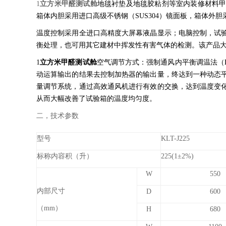
1
立方米甲醛测试舱
地毯衬垫及地毯胶粘剂等室内装修材料
箱体内胆采用进口高级不锈钢（SUS304）镜面板，箱体外
温度控制采用全进口高精度大屏幕液晶显示；电脑控制，试
衡处理，也可用其它建材中挥发性有害气体的检测。该产品
1
立方米甲醛测试舱
空气调节方式：强制通风内平衡调温法（
动运算输出的结果去控制加热器的输出量，终达到一种动态
量调节系统，通过高效通风机进行有效的交换，达到温度变
从而大幅改善了试验箱的温度均匀度。
二，技术参数
型号
KLT-J225
标称内容积（升）
225(1±2%)
W
550
内部尺寸
D
600
（mm）
H
680