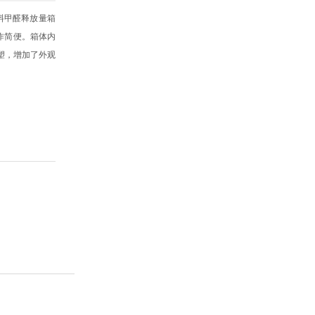
料甲醛释放量箱
作简便。箱体内
喷塑，增加了外观