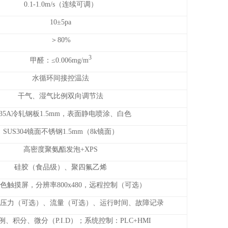
0.1-1.0m/s（连续可调）
10±5pa
＞80%
3
甲醛：≤0.006mg/m
水循环间接控温法
干气、湿气比例双向调节法
235A冷轧钢板1.5mm，表面静电喷涂、白色
SUS304镜面不锈钢1.5mm（8k镜面）
高密度聚氨酯发泡+XPS
硅胶（食品级）、聚四氟乙烯
色触摸屏，分辨率800x480，远程控制（可选）
压力（可选）、流量（可选）、运行时间、故障记录
、积分、微分（P.I.D）；系统控制：PLC+HMI