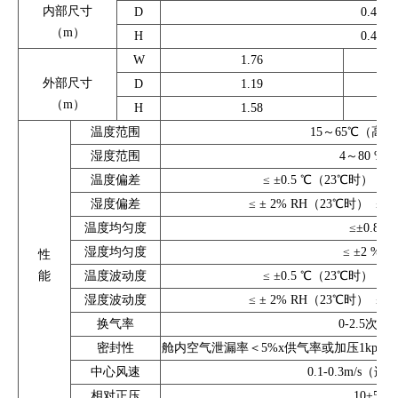
内部尺寸
D
0.40
（m）
H
0.40
W
1.76
外部尺寸
D
1.19
（m）
H
1.58
温度范围
15～65℃（高
湿度范围
4～80 % R
温度偏差
≤ ±0.5 ℃（23℃时） ≤
湿度偏差
≤ ± 2% RH（23℃时） ≤ 
温度均匀度
≤±0.8 ℃
湿度均匀度
≤ ±2 % R
性
能
温度波动度
≤ ±0.5 ℃（23℃时） ≤
湿度波动度
≤ ± 2% RH（23℃时） ≤ 
换气率
0-2.5次/
密封性
舱内空气泄漏率＜5%x供气率或加压1kpa过压
中心风速
0.1-0.3m/s（
相对正压
10±5pa