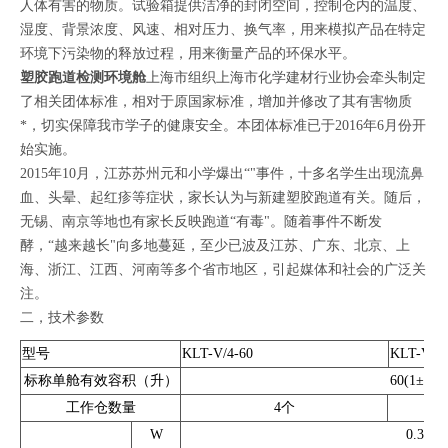
人体有害的物质。试验箱提供洁净的封闭空间，控制仓内的温度、
湿度、背景浓度、风速、相对压力、换气率，用来模拟产品在特定
环境下污染物的释放过程，用来衡量产品的环保水平。
塑胶跑道检测环境舱
上海市组织上海市化学建材行业协会牵头制定
了相关团体标准，相对于原国家标准，增加并修改了其有害物质
*，切实保障我市学子的健康安全。本团体标准已于2016年6月份开
始实施。
2015年10月，江苏苏州元和小学爆出“"事件，十多名学生出现流鼻
血、头晕、起红疹等症状，家长认为与新建塑胶跑道有关。随后，
无锡、南京等地也有家长反映跑道“有毒"。随着事件不断发
酵，“越来越长"向多地蔓延，至少已波及江苏、广东、北京、上
海、浙江、江西、河南等多个省市地区，引起媒体和社会的广泛关
注。
二，技术参数
型号
KLT-V/4-60
KLT-V/6-
标称单舱有效容积（升）
60(1±2%)
工作仓数量
4个
W
0.30