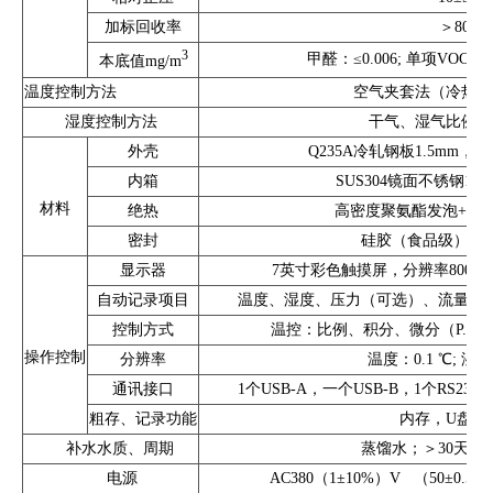
加标回收率
＞80%
3
甲醛：≤0.006; 单项VOC≤0.0
本底值mg/m
温度控制方法
空气夹套法（冷热对
湿度控制方法
干气、湿气比例双
外壳
Q235A冷轧钢板1.5mm
内箱
SUS304镜面不锈钢1.
材料
绝热
高密度聚氨酯发泡+XP
密封
硅胶（食品级）、
显示器
7英寸彩色触摸屏，分辨率800x
自动记录项目
温度、湿度、压力（可选）、流量（
控制方式
温控：比例、积分、微分（P.I.D）
操作控制
分辨率
温度：0.1 ℃; 湿度:
通讯接口
1个USB-A，一个USB-B，1个RS232，
粗存、记录功能
内存，U盘，
补水水质、周期
蒸馏水；＞30天（
电源
AC380（1±10%）V （50±0