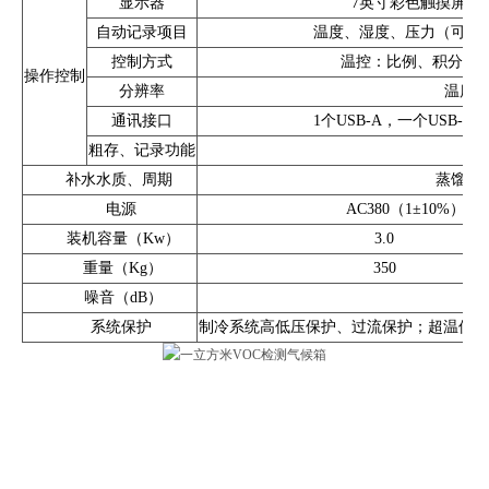
显示器
7英寸彩色触摸屏，分
自动记录项目
温度、湿度、压力（可选
控制方式
温控：比例、积分、微分
操作控制
分辨率
温度：0
通讯接口
1个USB-A，一个USB-B，1
粗存、记录功能
内
补水水质、周期
蒸馏水
电源
AC380（1±10%）
装机容量（Kw）
3.0
重量（Kg）
350
噪音（dB）
系统保护
制冷系统高低压保护、过流保护；超温保护