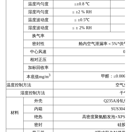
温度均匀度
≤±0.8 ℃
湿度均匀度
≤ ±2 % RH
温度波动度
≤ ±0.5℃
湿度波动度
≤ ± 2% RH
换气率
密封性
舱内空气泄漏率＜5%*供气率或
中心风速
0.1
相对正压
加标回收率
3
甲醛：≤0.006; 单
本底值mg/m
温度控制方法
空气夹套
湿度控制方法
干气、
外壳
Q235A冷轧钢
内箱
SUS304
材料
绝热
高密度聚氨酯发泡+XPS
密封
硅胶（