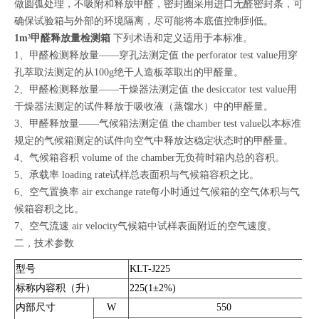
做圆弧处理，不吸附和释放甲醛，密封圈采用进口无醛密封条，可
确保试验箱与外部的环境隔离，尽可能将本底值控制到低。
1m³甲醛释放量检测箱
下列术语和定义适用于本标准。
1、甲醛检测释放量——穿孔法测定值 the perforator test value用穿
孔萃取法测定的从100g绝干人造板萃取出的甲醛量。
2、甲醛检测释放量——干燥器法测定值 the desiccator test value用
干燥器法测定的试件释放于吸收液（蒸馏水）中的甲醛量。
3、甲醛释放量——气候箱法测定值 the chamber test value以本标准
规定的气候箱测定的试件向空气中释放达稳定状态时的甲醛量。
4、气候箱容积 volume of the chamber无负荷时箱内总的容积。
5、承载率 loading rate试样总表面积与气候箱容积之比。
6、空气置换率 air exchange rate每小时通过气候箱的空气体积与气
候箱容积之比。
7、空气流速 air velocity气候箱中试样表面附近的空气速度。
二，技术参数
型号
KLT-J225
标称内容积（升）
225(1±2%)
内部尺寸
W
550