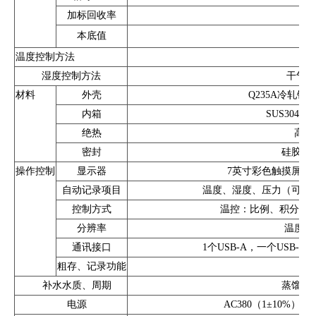
加标回收率
本底值
甲醛
温度控制方法
水
湿度控制方法
干气、
材料
外壳
Q235A冷轧钢
内箱
SUS304
绝热
高密
密封
硅胶（
操作控制
显示器
7英寸彩色触摸屏，分
自动记录项目
温度、湿度、压力（可选
控制方式
温控：比例、积分、微分
分辨率
温度：0.
通讯接口
1个USB-A，一个USB-B，1
粗存、记录功能
内
补水水质、周期
蒸馏水
电源
AC380（1±10%）