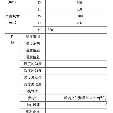
（mm）
D
600
H
680
外部尺寸
W
1100
（mm）
D
796
H
1520
性
温度范围
能
湿度范围
温度偏差
湿度偏差
温度均匀度
湿度均匀度
温度波动度
湿度波动度
换气率
密封性
舱内空气泄漏率＜5%*供气率或加
中心风速
0.1
相对正压