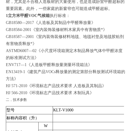
材，尤其是不合格人造板材的大量使用，也是造成卧室甲醛超标的
重要因素。此外，一些家庭的新窗帘也可能造成甲醛超标。
1立方米甲醛VOC气候箱
执行标准：
GB18580—2017《人造板及其制品中甲醛释放量》
GB18584-2001《室内装饰装修材料木家具中有害物质*》
GB18587—2001《室内装饰装修材料地毯、地毯衬垫及地毯胶粘剂
有害物质释放*》
ASTMD6007—02《小尺度环境箱测定木制品释放气体中甲醛浓度
的标准测试方法》
ENV717—1《人造板甲醛释放量测量环境箱法》
EN13419-1《建筑产品VOCs释放量的测定第部分释放测试环境箱的
方法》
HJ 571-2010《环境标志产品技术要求 人造板及其制品》
HJ 566-2010《环境标志产品技术要求 木制玩具》
二，技术参数
型号
KLT-V1000
标称内容积（升）
W