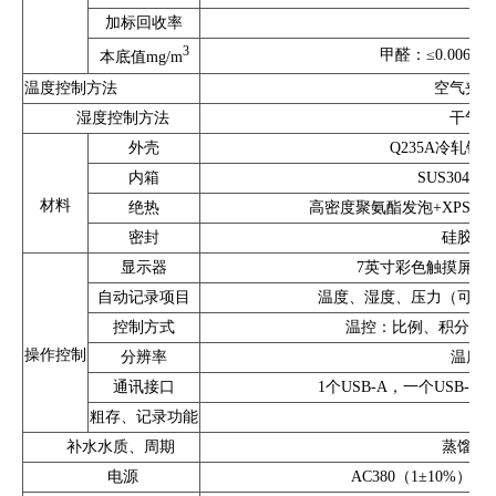
加标回收率
3
甲醛：≤0.006; 单
本底值mg/m
温度控制方法
空气夹套
湿度控制方法
干气、
外壳
Q235A冷轧钢
内箱
SUS304
材料
绝热
高密度聚氨酯发泡+XPS
密封
硅胶（
显示器
7英寸彩色触摸屏，分
自动记录项目
温度、湿度、压力（可选
控制方式
温控：比例、积分、微分
操作控制
分辨率
温度：0
通讯接口
1个USB-A，一个USB-B，1
粗存、记录功能
内
补水水质、周期
蒸馏水
电源
AC380（1±10%）