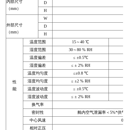
内部尺寸
D
（mm）
H
W
外部尺寸
D
（mm）
H
温度范围
15～40 ℃
湿度范围
30～80 % RH
温度偏差
≤ ±0.5℃
湿度偏差
≤ ± 2% RH
温度均匀度
≤±0.8 ℃
湿度均匀度
≤ ±2 % RH
性
能
温度波动度
≤ ±0.5℃
湿度波动度
≤ ± 2% RH
换气率
密封性
舱内空气泄漏率＜5%*供气率或
中心风速
0.1
相对正压