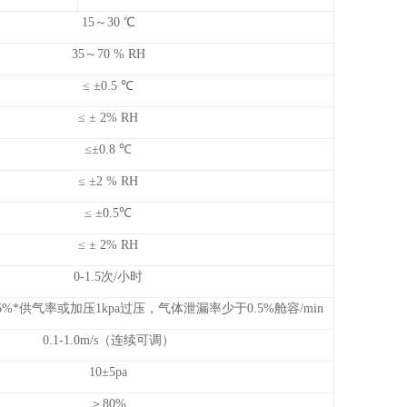
15～30 ℃
35～70 % RH
≤ ±0.5 ℃
≤ ± 2% RH
≤±0.8 ℃
≤ ±2 % RH
≤ ±0.5℃
≤ ± 2% RH
0-1.5次/小时
*供气率或加压1kpa过压，气体泄漏率少于0.5%舱容/min
0.1-1.0m/s（连续可调）
10±5pa
＞80%