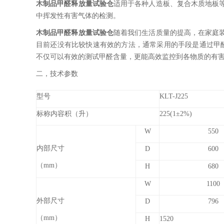
木制品甲醛释放量试验仓
适用于各种人造板、复合木质地板
中挥发性有害气体的检测。
木制品甲醛释放量试验仓
随着我们生活质量的提高，在家庭
目前还没有比较快速有效的方法，通常采用的手段是通过甲
不仅可以有效的测试甲醛含量，更能高效监控到各物质的有
二，技术参数
型号
KLT-J225
标称内容积（升）
225(1±2%)
W
550
内部尺寸
D
600
（mm）
H
680
W
1100
外部尺寸
D
796
（mm）
H
1520