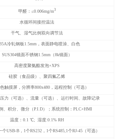
3
甲醛：≤0.006mg/m
水循环间接控温法
干气、湿气比例双向调节法
235A冷轧钢板1.5mm，表面静电喷涂、白色
SUS304镜面不锈钢1.5mm（8k镜面）
高密度聚氨酯发泡+XPS
硅胶（食品级）、聚四氟乙烯
色触摸屏，分辨率800x480，远程控制（可选）
压力（可选）、流量（可选）、运行时间、故障记录
、积分、微分（P.I.D）；系统控制：PLC+HMI
温度：0.1 ℃; 湿度:0.1% RH
一个USB-B，1个RS232，1个RS485,1个RJ-45（可选）