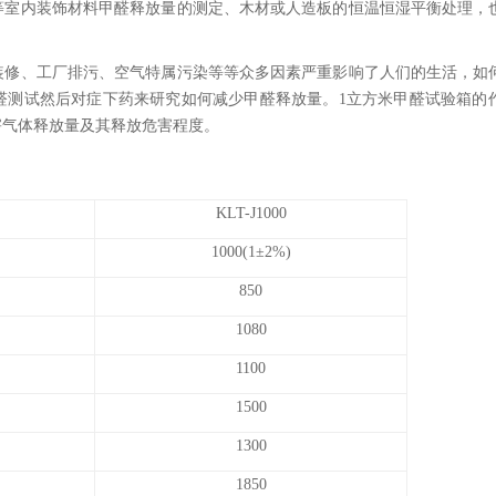
等室内装饰材料甲醛释放量的测定、木材或人造板的恒温恒湿平衡处理，
装修、工厂排污、空气特属污染等等众多因素严重影响了人们的生活，如
醛测试然后对症下药来研究如何减少甲醛释放量。1立方米甲醛试验箱的
害气体释放量及其释放危害程度。
KLT-J1000
1000(1±2%)
850
1080
1100
1500
1300
1850