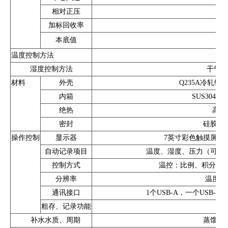
相对正压
加标回收率
本底值
甲醛
温度控制方法
水
湿度控制方法
干气、
材料
外壳
Q235A冷轧钢
内箱
SUS304
绝热
高密
密封
硅胶（
操作控制
显示器
7英寸彩色触摸屏，分
自动记录项目
温度、湿度、压力（可选
控制方式
温控：比例、积分、微分
分辨率
温度：0.
通讯接口
1个USB-A，一个USB-B，1
粗存、记录功能
内
补水水质、周期
蒸馏水