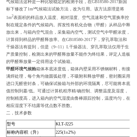
气候箱法这种是一种比较稳定的检测手段，在GB18580-2017新国
标下修改了1m³气候箱法试验方法，改为引用。该方法原理是将
2
1m
表面积的样品放入温度、相对湿度、空气流速和空气置换率控
制在规定条件的气候箱内。挥发性有机化合物（甲醛）从样品中释
放出来，与箱内空气混合，采集箱内空气，测试空气中甲醛浓度，
计算得到样品的甲醛释放率。在GB18580-2017下，穿孔萃取法和
干燥器法有提到，但是（9~11）L干燥器法、穿孔萃取法仅用于生
产质量控制，检测出来的甲醛释放量不能作为终结果，评定人造板
的甲醛释放量一定得用这个试验箱。
甲醛环境气候舱
箱体本底浓度低，箱体内壁采用不锈钢材料，衔接
满焊处理，每个角均做圆弧处理，不吸附和释放甲醛，密封圈采用
进口无醛密封条，可确保试验箱与外部的环境隔离，尽可能将本底
值控制到蕞/低。可通过计算机程序精/确控制、调整温度及湿度，
控制精度高，进入箱内的空气湿度由鲁棒跟踪控制，温度均匀，在
相应湿度下不结露等优点数不胜数。
二，技术参数
型号
KLT-J225
标称内容积（升）
225(1±2%)