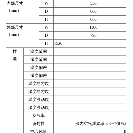
内部尺寸
W
550
（mm）
D
600
H
680
外部尺寸
W
1100
（mm）
D
796
H
1520
性
温度范围
能
湿度范围
温度偏差
湿度偏差
温度均匀度
湿度均匀度
温度波动度
湿度波动度
换气率
密封性
舱内空气泄漏率＜5%*供气率或加
中心风速
0.1