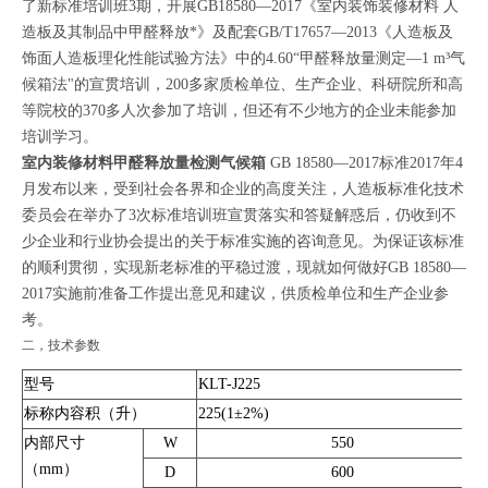
了新标准培训班3期，开展GB18580—2017《室内装饰装修材料 人
造板及其制品中甲醛释放*》及配套GB/T17657—2013《人造板及
饰面人造板理化性能试验方法》中的4.60“甲醛释放量测定—1 m³气
候箱法"的宣贯培训，200多家质检单位、生产企业、科研院所和高
等院校的370多人次参加了培训，但还有不少地方的企业未能参加
培训学习。
室内装修材料甲醛释放量检测气候箱
GB 18580—2017标准2017年4
月发布以来，受到社会各界和企业的高度关注，人造板标准化技术
委员会在举办了3次标准培训班宣贯落实和答疑解惑后，仍收到不
少企业和行业协会提出的关于标准实施的咨询意见。为保证该标准
的顺利贯彻，实现新老标准的平稳过渡，现就如何做好GB 18580—
2017实施前准备工作提出意见和建议，供质检单位和生产企业参
考。
二，技术参数
型号
KLT-J225
标称内容积（升）
225(1±2%)
内部尺寸
W
550
（mm）
D
600