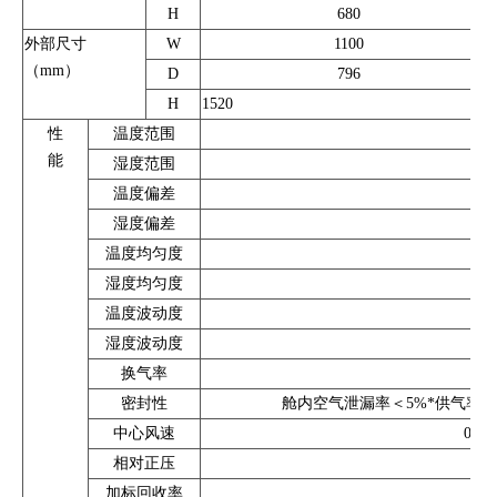
H
680
外部尺寸
W
1100
（mm）
D
796
H
1520
性
温度范围
能
湿度范围
温度偏差
湿度偏差
温度均匀度
湿度均匀度
温度波动度
湿度波动度
换气率
密封性
舱内空气泄漏率＜5%*供气率或加
中心风速
0.1
相对正压
加标回收率