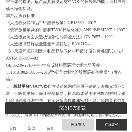
害气体的检测。该产品具有测定材料VOC的环境舱功能，而且具有
载气净化功能。
本产品执行标准：
《人造板及其制品中甲醛释放量》GB18580—2017
《低释放量家具的甲醛和TVOC释放标准》ANSI/BIFMAX7.1-2007
《人造板及饰面人造板理化性能实验方法》GB17657—1999
《人造板甲醛释放量测量环境箱法》ENV717—1
《小尺度环境箱测定木制品释放气体中甲醛浓度的标准测试方法》
ASTM D6007—02
GB 36246-2018 中小学合成材料面层运动场地新国标
T310101002-C003—2016学校运动场地塑胶面层有害物质*（发布
稿）
1、
板材甲醛VOC气候仓
恒温箱体内腔采用不锈钢，表面光滑不结
露，不吸附甲醛，保证检测精度；恒温箱体采用硬制发泡材料，箱
门采用硅橡胶密封条，有良好保温性能和密封性能。箱内装有强制
15921575852
空气循环装置（形成循环空气流），以确保箱内温湿度均衡一致。
2、温度、湿度采用智能化仪表控制，调整时间短，控制精度高。
3、改变现行的往复式雾气控湿，采用露点法控湿，使箱体内湿度
热线电话
在线询价
首页
定位
留言
变化平稳，从而大大提高控 湿精度。