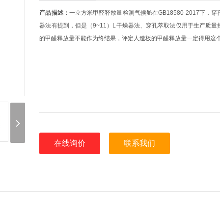
产品描述：
一立方米甲醛释放量检测⽓候舱在GB18580-2017下，
器法有提到，但是（9~11）L干燥器法、穿孔萃取法仅用于生产质量
的甲醛释放量不能作为终结果，评定人造板的甲醛释放量一定得用这
在线询价
联系我们