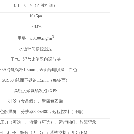
0.1-1.0m/s（连续可调）
10±5pa
＞80%
3
甲醛：≤0.006mg/m
水循环间接控温法
干气、湿气比例双向调节法
235A冷轧钢板1.5mm，表面静电喷涂、白色
SUS304镜面不锈钢1.5mm（8k镜面）
高密度聚氨酯发泡+XPS
硅胶（食品级）、聚四氟乙烯
色触摸屏，分辨率800x480，远程控制（可选）
压力（可选）、流量（可选）、运行时间、故障记录
、积分、微分（P.I.D）；系统控制：PLC+HMI