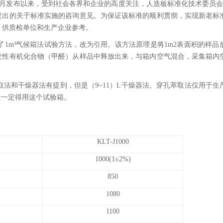
准2017年4月发布以来，受到社会各界和企业的高度关注，人造板标准化技术委员
提出的关于标准实施的咨询意见。为保证该标准的顺利贯彻，实现新老标
建议，供质检单位和生产企业参考。
下修改了1m³气候箱法试验方法，改为引用。该方法原理是将1m2表面积的样
发性有机化合物（甲醛）从样品中释放出来，与箱内空气混合，采集箱内
，穿孔萃取法和干燥器法有提到，但是（9~11）L干燥器法、穿孔萃取法仅用于
量一定得用这个试验箱。
KLT-J1000
1000(1±2%)
850
1080
1100