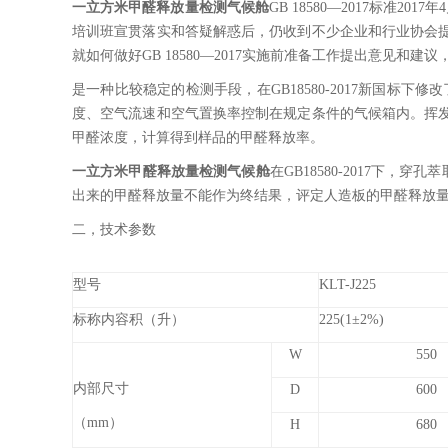
一立方米甲醛释放量检测⽓候舱
GB 18580—2017标
培训班宣贯落实和答疑解惑后，仍收到不少企业和行业协会
就如何做好GB 18580—2017实施前准备工作提出意见和
是一种比较稳定的检测手段，在GB18580-2017新国标
度、空气流速和空气置换率控制在规定条件的气候箱内。挥
甲醛浓度，计算得到样品的甲醛释放率。
一立方米甲醛释放量检测⽓候舱
在GB18580-2017下
出来的甲醛释放量不能作为终结果，评定人造板的甲醛释放
二，技术参数
型号
KLT-J225
标称内容积（升）
225(1±2%)
W
550
内部尺寸
D
600
（mm）
H
680