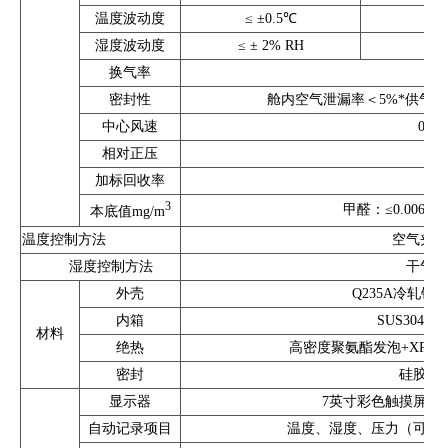
温度波动度
≤ ±0.5℃
湿度波动度
≤ ± 2% RH
换气率
密封性
舱内空气泄漏率＜5%*供气率或
中心风速
0.1
相对正压
加标回收率
3
甲醛：≤0.006; 单
本底值mg/m
温度控制方法
空气夹套
湿度控制方法
干气、
外壳
Q235A冷轧钢
内箱
SUS304
材料
绝热
高密度聚氨酯发泡+XPS
密封
硅胶（
显示器
7英寸彩色触摸屏，分
自动记录项目
温度、湿度、压力（可选