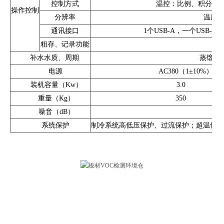
控制方式
温控：比例、积分、微分
操作控制
分辨率
温度：0
通讯接口
1个USB-A，一个USB-B，1
粗存、记录功能
内
补水水质、周期
蒸馏水
电源
AC380（1±10%）
装机容量（Kw）
3.0
重量（Kg）
350
噪音（dB）
系统保护
制冷系统高低压保护、过流保护；超温保护