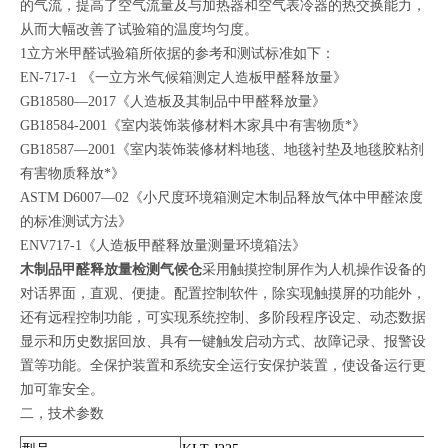
的气流，提高了空气流量及与加热器和空气表冷器的热交换能力，
从而大幅改善了试验箱的温度均匀度。
1立方米甲醛试验箱所依据的参考和测试标准如下：
EN-717-1 《一立方米气候箱测定人造板甲醛释放量》
GB18580—2017《人造板及其制品中甲醛释放量》
GB18584-2001《室内装饰装修材料木家具中有害物质*》
GB18587—2001《室内装饰装修材料地毯、地毯衬垫及地毯胶粘剂
有害物质释放*》
ASTM D6007—02《小尺度环境箱测定木制品释放气体中甲醛浓度
的标准测试方法》
ENV717-1《人造板甲醛释放量测量环境箱法》
木制品甲醛释放量检测气候仓
采用触摸控制屏作为人机操作设备的
对话界面，直观、便捷。配置控制软件，除实现触摸屏的功能外，
还有远程控制功能，可实现系统控制、多阶段程序设定、动态数据
显示和历史数据回放、具有一键触发启动方式、故障记录、报警设
置等功能。全保护装置和系统安全运行安保护装置，使设备运行更
加可靠安全。
二，技术参数