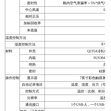
密封性
舱内空气泄漏率＜5%*供气率或加
中心风速
0.1
相对正压
加标回收率
本底值
甲醛
温度控制方法
水
湿度控制方法
干气、
材料
外壳
Q235A冷轧钢
内箱
SUS304
绝热
高密
密封
硅胶（
操作控制
显示器
7英寸彩色触摸屏，分
自动记录项目
温度、湿度、压力（可选
控制方式
温控：比例、积分、微分
分辨率
温度：0.
通讯接口
1个USB-A，一个USB-B，1