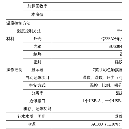
加标回收率
本底值
甲醛
温度控制方法
水
湿度控制方法
干气、
材料
外壳
Q235A冷轧钢
内箱
SUS304
绝热
高密
密封
硅胶（
操作控制
显示器
7英寸彩色触摸屏，分
自动记录项目
温度、湿度、压力（可选
控制方式
温控：比例、积分、微分
分辨率
温度：0.
通讯接口
1个USB-A，一个USB-B，1
粗存、记录功能
内
补水水质、周期
蒸馏水
电源
AC380（1±10%）