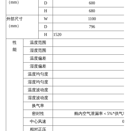
（mm）
D
600
H
680
外部尺寸
W
1100
（mm）
D
796
H
1520
性
温度范围
能
湿度范围
温度偏差
湿度偏差
温度均匀度
湿度均匀度
温度波动度
湿度波动度
换气率
密封性
舱内空气泄漏率＜5%*供气率或加
中心风速
0.1
相对正压