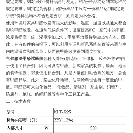
规定要求，则对另外2份样品再行测定。如2份样品均达到本标准的
规定要求，则判定为合格；如2份样品中只有一份样品达到规定要
求或2份样品均不符合规定要求，则判定为不合格。
使用环境对家具甲醛散发有很大的影响。温度、湿度以及通风都会
影响甲醛散发。在通常气候条件下，温度提高8℃，空气中的甲醛
浓度将提高一倍；湿度增加12%，甲醛释放量将增加15%左右。因
此，在有条件的前提下，可以利用空调和新风系统装置等来调节室
内的温湿度和新风量，从而使甲醛散发得到适度控制。
气候箱法甲醛试验舱
各种人造板(刨花板、纤维板、胶合板等)中由
于使用了粘合剂，因而可含有甲醛。新式家具的制作，墙面、地面
的装饰铺设，都要使用粘合剂。凡是大量使用粘合剂的地方，总会
有甲醛释放。此外，某些化纤地毯、油漆涂料也含有一定量的甲
醛。甲醛还可来自化妆品。 化妆品、清洁剂、杀虫剂、消毒剂、
防腐剂、纸张、纺织纤维等多种化工轻工产品。
二，技术参数
型号
KLT-J225
标称内容积（升）
225(1±2%)
内部尺寸
W
550