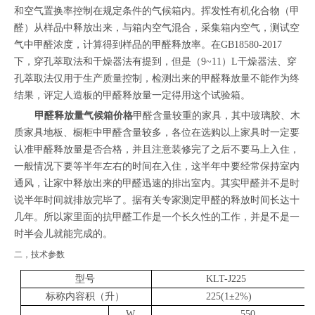
和空气置换率控制在规定条件的气候箱内。挥发性有机化合物（甲
醛）从样品中释放出来，与箱内空气混合，采集箱内空气，测试空
气中甲醛浓度，计算得到样品的甲醛释放率。在GB18580-2017
下，穿孔萃取法和干燥器法有提到，但是（9~11）L干燥器法、穿
孔萃取法仅用于生产质量控制，检测出来的甲醛释放量不能作为终
结果，评定人造板的甲醛释放量一定得用这个试验箱。
甲醛释放量气候箱价格
甲醛含量较重的家具，其中玻璃胶、木
质家具地板、橱柜中甲醛含量较多，各位在选购以上家具时一定要
认准甲醛释放量是否合格，并且注意装修完了之后不要马上入住，
一般情况下要等半年左右的时间在入住，这半年中要经常保持室内
通风，让家中释放出来的甲醛迅速的排出室内。其实甲醛并不是时
说半年时间就排放完毕了。据有关专家测定甲醛的释放时间长达十
几年。所以家里面的抗甲醛工作是一个长久性的工作，并是不是一
时半会儿就能完成的。
二，技术参数
型号
KLT-J225
标称内容积（升）
225(1±2%)
W
550