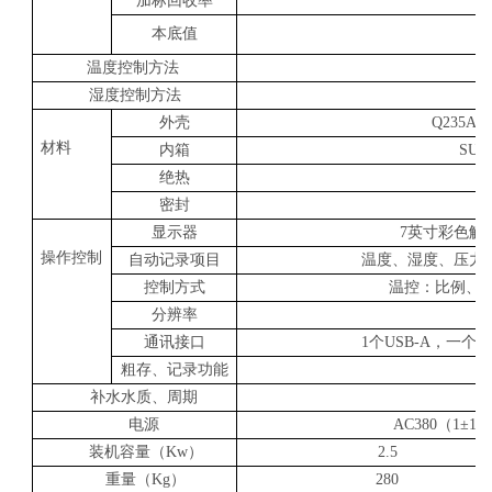
加标回收率
本底值
温度控制方法
湿度控制方法
外壳
Q235
材料
内箱
SU
绝热
密封
显示器
7英寸彩色触摸
操作控制
自动记录项目
温度、湿度、压力
控制方式
温控：比例、积分
分辨率
通讯接口
1个USB-A，一个US
粗存、记录功能
补水水质、周期
电源
AC380（1±
装机容量（Kw）
2.5
重量（Kg）
280