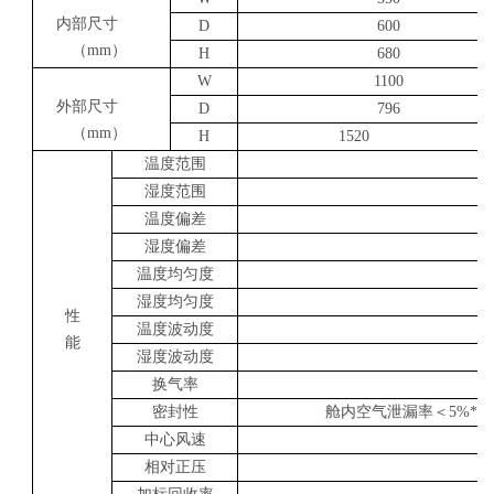
内部尺寸
D
600
（mm）
H
680
W
1100
外部尺寸
D
796
（mm）
H
1520
温度范围
湿度范围
温度偏差
湿度偏差
温度均匀度
湿度均匀度
性
温度波动度
能
湿度波动度
换气率
密封性
舱内空气泄漏率＜5%*供气
中心风速
相对正压