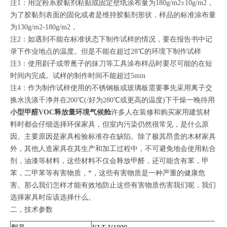
注1：用淀粉系胶黏剂粘贴或固定壁纸涂布量为180g/m2±10g/m2，
为了胶黏剂表面的固化或者是维持胶黏剂形状，样品的标准涂布量
为130g/m2-180g/m2，
注2：如遇到不能在标准状态下制作试样的情况，要在报告书中记
录下作业地点的温度。但是不能在超过28℃的环境下制作试样
注3：使用剧子或带蓖子的抹刀等工具涂布样品时要尽可能的在短
时间内完成。试样的制作时间不能超过5min
注4：作为制作试样使用的不锈钢板或玻璃板需要事先采用离子交
换水洗涤千净并在200℃(/好为280℃或更高的温度)下干燥一晚待用
小型甲醛VOC释放量环境气候舱
许多人在装修和购买家用建筑材
料时都会仔细选择环保家具，但室内污染仍然很常见，是什么原
因。主要原因是家具检验标准存在缺陷。除了极其昂贵的木材家具
外，其他人造家具在其生产和加工过程中，不可避免地会使用粘合
剂，油漆等材料，这些材料不仅会释放甲醛，还可能含有苯，甲
苯，二甲苯等有害物质，*，这些有害物质是一种严重的健康危
害。那么我们怎样才能有效地防止这些有害物质伤害我们呢，我们
选择家具时应该选择什么。
二，技术参数