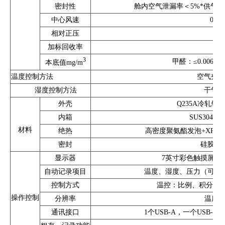
密封性
舱内空气泄漏率＜5%*供气率或
中心风速
0.1
相对正压
加标回收率
3
甲醛：≤0.006; 单
本底值mg/m
温度控制方法
空气夹套
湿度控制方法
干气、
外壳
Q235A冷轧钢
内箱
SUS304
材料
绝热
高密度聚氨酯发泡+XPS
密封
硅胶（
显示器
7英寸彩色触摸屏，分
自动记录项目
温度、湿度、压力（可选
控制方式
温控：比例、积分、微分
操作控制
分辨率
温度：0
通讯接口
1个USB-A，一个USB-B，1