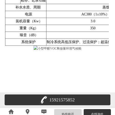
粗存、记录功能
内
补水水质、周期
蒸馏水
电源
AC380（1±10%）
装机容量（Kw）
3.0
重量（Kg）
350
噪音（dB）
系统保护
制冷系统高低压保护、过流保护；超温保护
15921575852
热线电话
在线询价