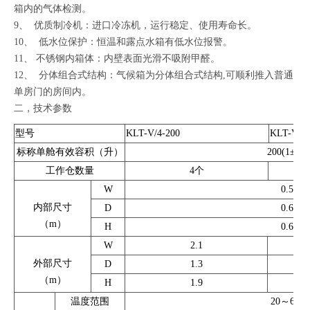
箱内的气体检测。
9、 优质制冷机：进口冷冻机，运行稳定、使用寿命长。
10、 低水位保护：恒温和露点水箱有低水位报警。
11、 不锈钢内箱体：内壁表面光滑不吸附甲醛。
12、 分体组合式结构：气候箱为分体组合式结构,可顺利推入普通
单房门的房间内。
二，技术参数
型号
KLT-V/4-200
KLT-V/6-
标称单舱有效容积（升）
200(1±2%
工作仓数量
4个
W
0.52
内部尺寸
D
0.65
（m）
H
0.60
W
2.1
外部尺寸
D
1.3
（m）
H
1.9
温度范围
20～60℃