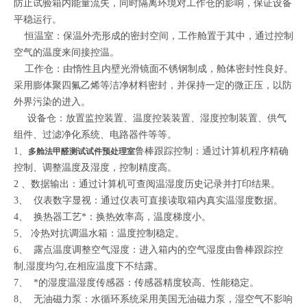
防止试验箱内能量流失，同时隔离环境对工作仓的影响，保证设备
平稳运行。
恒温室：保温外壳形成的密封空间，工作舱置于其中，通过控制
空气的温度来间接控温。
工作仓：由惰性且内壁光滑镜面不锈钢制成，舱体密封性良好。
采用膨体聚四氟乙烯等洁净材料密封，并保持一定的微正压，以防
外界污染的进入。
设备仓：放置监控装置、温度控装装置、湿度控制装置、供气
组件、过滤净化系统、电路器件等等。
1、
鲁棒跟踪控制：通过计算机程序精确
多舱法甲醛测试试件预处理室
控制、调整温度及湿度，控制精度高。
2 、数据输出：通过计算机可查阅温湿度历史记录并打印结果。
3、 仪表数字显视：通过仪表可直接读取箱内真实温湿度数据。
4、 换热器工艺*：换热效率高，温度梯度小。
5、 冷热对抗调温水箱：温度控制稳定。
6、 露点温度调整空气湿度：进入箱内的空气湿度由鲁棒跟踪控
制,湿度均匀,在相应温度下不结露。
7、 *的湿度温湿度传感器：传感器精度较高、性能稳定。
8、 无油磁力泵：水循环系统采用美国无油磁力泵，湿空气不影响