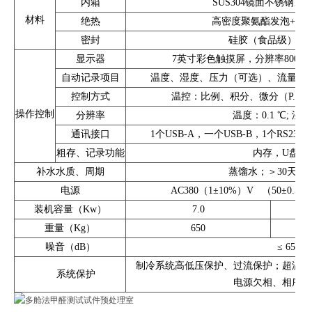
内箱
SUS304镜面不锈钢1.
材料
绝热
高密度聚氨酯发泡+XP
密封
硅胶（食品级）、
显示器
7英寸彩色触摸屏，分辨率800x
自动记录项目
温度、湿度、压力（可选）、流量（
控制方式
温控：比例、积分、微分（P.I.D）
操作控制
分辨率
温度：0.1 ℃; 湿度:
通讯接口
1个USB-A，一个USB-B，1个RS232，
粗存、记录功能
内存，U盘，
补水水质、周期
蒸馏水；＞30天（
电源
AC380（1±10%）V （50±0
装机容量（Kw）
7.0
重量（Kg）
650
噪音（dB）
≤ 65dB
制冷系统高低压保护、过流保护；超温保
系统保护
电源欠相、相序保