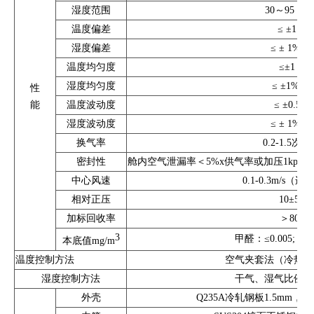
湿度范围
30～95 % 
温度偏差
≤ ±1 ℃
湿度偏差
≤ ± 1% R
温度均匀度
≤±1 ℃
湿度均匀度
≤ ±1% R
性
能
温度波动度
≤ ±0.5 ℃
湿度波动度
≤ ± 1% R
换气率
0.2-1.5次/
密封性
舱内空气泄漏率＜5%x供气率或加压1kpa过压
中心风速
0.1-0.3m/s（
相对正压
10±5pa
加标回收率
＞80%
3
甲醛：≤0.005; TV
本底值mg/m
温度控制方法
空气夹套法（冷热对
湿度控制方法
干气、湿气比例双
外壳
Q235A冷轧钢板1.5mm