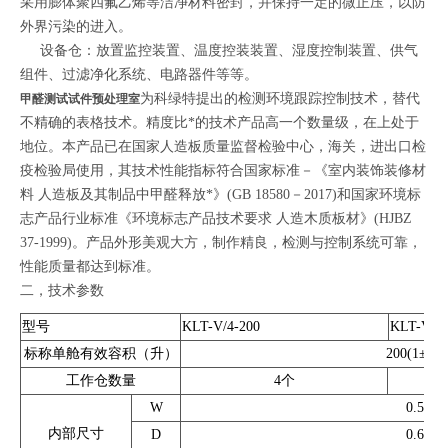
采用膨体聚四氟乙烯等洁净材料密封，并保持一定的微正压，以防
外界污染的进入。
设备仓：放置监控装置、温度控装装置、湿度控制装置、供气
组件、过滤净化系统、电路器件等等。
为科绿特提出的检测环境跟踪控制技术，替代
甲醛测试试件预处理室
不精确的表格技术。精度比*的技术产品高一个数量级，在上处于
地位。本产品已在国家人造板质量监督检验中心，海关，进出口检
疫检验局使用，其技术性能指标符合国家标准－《室内装饰装修材
料 人造板及其制品中甲醛释放*》(GB 18580－2017)和国家环境标
志产品行业标准《环境标志产品技术要求 人造木质板材》(HJBZ
37-1999)。产品外形美观大方，制作精良，检测与控制系统可靠，
性能质量都达到标准。
二，技术参数
型号
KLT-V/4-200
KLT-V/6-
标称单舱有效容积（升）
200(1±2%
工作仓数量
4个
W
0.52
内部尺寸
D
0.65