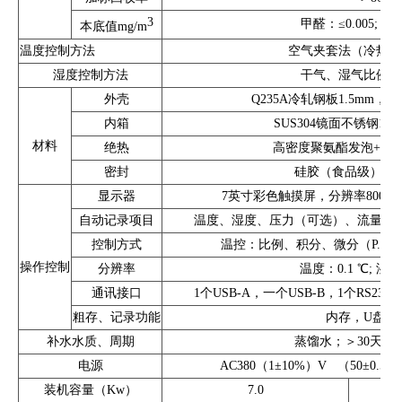
3
甲醛：≤0.005; TV
本底值mg/m
温度控制方法
空气夹套法（冷热对
湿度控制方法
干气、湿气比例双
外壳
Q235A冷轧钢板1.5mm
内箱
SUS304镜面不锈钢1.
材料
绝热
高密度聚氨酯发泡+XP
密封
硅胶（食品级）、
显示器
7英寸彩色触摸屏，分辨率800x
自动记录项目
温度、湿度、压力（可选）、流量（
控制方式
温控：比例、积分、微分（P.I.D）
操作控制
分辨率
温度：0.1 ℃; 湿度:
通讯接口
1个USB-A，一个USB-B，1个RS232，
粗存、记录功能
内存，U盘，
补水水质、周期
蒸馏水；＞30天（
电源
AC380（1±10%）V （50±0
装机容量（Kw）
7.0