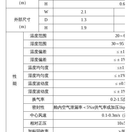
（m）
H
0.60
W
2.1
外部尺寸
D
1.3
（m）
H
1.9
温度范围
20～60℃
湿度范围
30～95 % 
温度偏差
≤ ±1 ℃
湿度偏差
≤ ± 1% R
温度均匀度
≤±1 ℃
湿度均匀度
≤ ±1% R
性
能
温度波动度
≤ ±0.5 ℃
湿度波动度
≤ ± 1% R
换气率
0.2-1.5次/
密封性
舱内空气泄漏率＜5%x供气率或加压1kpa过压
中心风速
0.1-0.3m/s（
相对正压
10±5pa
加标回收率
＞80%