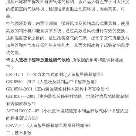
用其它建材中挥发性有害气体的检测。该产品大特点在于可大限度
的模拟室内气候环境，检测结果更贴近现实环境，因而真实、可
靠。
空气循环装置：内置空调间、循环风道及长轴离心式通风机，使用
高效的制冷机和能量调节系统，通过高效通风机进行有效的交换，
达到温度变化之目的。通过改善空气的气流，提高了空气流量及与
加热器和空气表冷器的热交换能力，从而大幅改善了试验箱的温度
均匀度。
饰面人造板甲醛释放量检测气候舱
所依据的参考和测试标准如
下：
EN-717-1 《一立方米气候箱测定人造板甲醛释放量》
GB18580—2017《人造板及其制品中甲醛释放量》
GB18584-2001《室内装饰装修材料木家具中有害物质*》
GB18587—2001《室内装饰装修材料地毯、地毯衬垫及地毯胶粘剂
有害物质释放*》
ASTM D6007—02《小尺度环境箱测定木制品释放气体中甲醛浓度
的标准测试方法》
ENV717-1《人造板甲醛释放量测量环境箱法》
二，技术参数