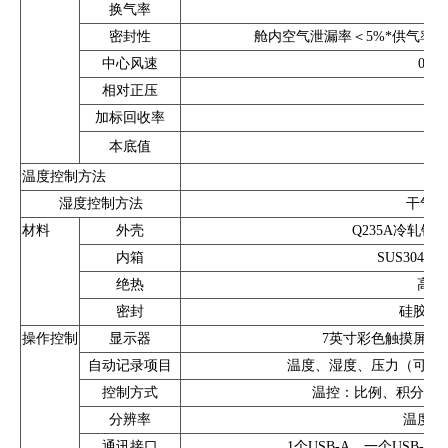
换气率
密封性
舱内空气泄漏率＜5%*供气率或加
中心风速
0.1
相对正压
加标回收率
本底值
甲醛
温度控制方法
水
湿度控制方法
干气、
材料
外壳
Q235A冷轧钢
内箱
SUS304
绝热
高密
密封
硅胶（
操作控制
显示器
7英寸彩色触摸屏，分
自动记录项目
温度、湿度、压力（可选
控制方式
温控：比例、积分、微分
分辨率
温度：0.
通讯接口
1个USB-A，一个USB-B，1