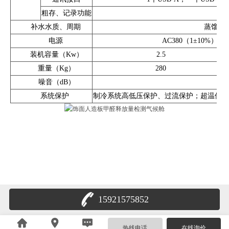
粗存、记录功能
内
补水水质、周期
蒸馏水
电源
AC380（1±10%）
装机容量（Kw）
2.5
重量（Kg）
280
噪音（dB）
系统保护
制冷系统高低压保护、过流保护；超温保护
15921575852
热线电话
在线询价