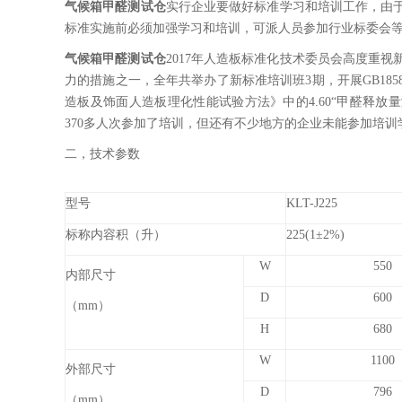
气候箱甲醛测试仓
实行企业要做好标准学习和培训工作，由
标准实施前必须加强学习和培训，可派人员参加行业标委会等
气候箱甲醛测试仓
2017年人造板标准化技术委员会高度重
力的措施之一，全年共举办了新标准培训班3期，开展GB18580
造板及饰面人造板理化性能试验方法》中的4.60“甲醛释放量
370多人次参加了培训，但还有不少地方的企业未能参加培训
二，技术参数
型号
KLT-J225
标称内容积（升）
225(1±2%)
W
550
内部尺寸
D
600
（mm）
H
680
W
1100
外部尺寸
D
796
（mm）