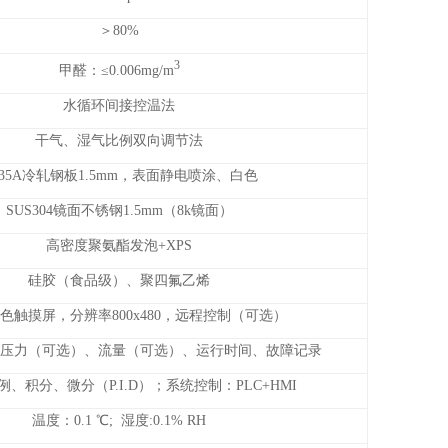
＞80%
3
甲醛：≤0.006mg/m
水循环间接控温法
干气、湿气比例双向调节法
235A冷轧钢板1.5mm，表面静电喷涂、白色
SUS304镜面不锈钢1.5mm（8k镜面）
高密度聚氨酯发泡+XPS
硅胶（食品级）、聚四氟乙烯
色触摸屏，分辨率800x480，远程控制（可选）
压力（可选）、流量（可选）、运行时间、故障记录
、积分、微分（P.I.D）；系统控制：PLC+HMI
温度：0.1 ℃; 湿度:0.1% RH