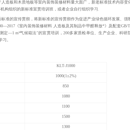
于人造板和木质地板等室内装饰装修材料量大面广，新老标准技术内容变
机构组织的新标准宣贯培训班，或者企业自行组织学习.
视新标准的宣传贯彻，将新标准的宣传贯彻作为促进产业绿色循环发展、强
—2017《室内装饰装修材料 人造板及其制品中甲醛释放*》及配套GB/T17
测定—1 m³气候箱法"的宣贯培训，200多家质检单位、生产企业、科
学习。
KLT-J1000
1000(1±2%)
850
1080
1100
1500
1300