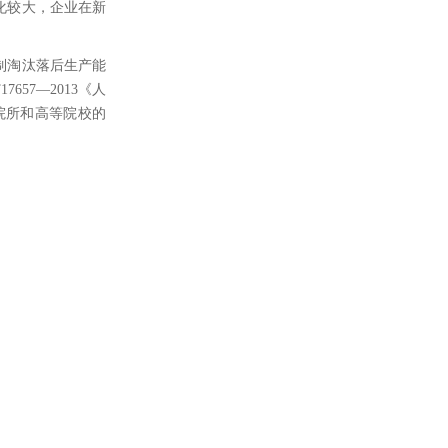
化较大，企业在新
制淘汰落后生产能
657—2013《人
研院所和高等院校的