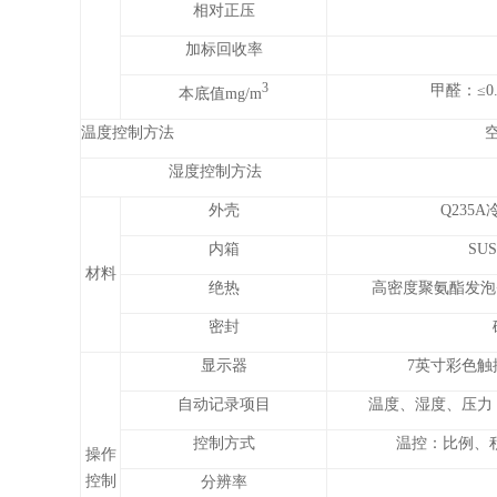
相对正压
加标回收率
3
甲醛：≤0.0
本底值mg/m
温度控制方法
湿度控制方法
外壳
Q235
内箱
SU
材料
绝热
高密度聚氨酯发泡+
密封
显示器
7英寸彩色触
自动记录项目
温度、湿度、压力
控制方式
温控：比例、积
操作
控制
分辨率