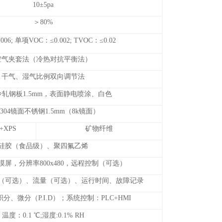
10±5pa
＞80%
06; 单项VOC：≤0.002; TVOC：≤0.02
空气夹套法（冷热对抗平衡法）
干气、湿气比例双向调节法
A冷轧钢板1.5mm，表面静电喷涂、白色
S304镜面不锈钢1.5mm（8k镜面）
XPS
矿物纤维
硅胶（食品级）、聚四氟乙烯
摸屏，分辨率800x480，远程控制（可选）
（可选）、流量（可选）、运行时间、故障记录
分、微分（P.I.D）；系统控制：PLC+HMI
温度：0.1 ℃;湿度:0.1% RH