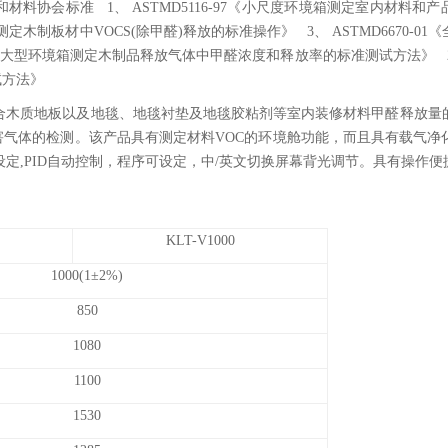
材料协会标准 1、 ASTMD5116-97《小尺度环境箱测定室内材料和
测定木制板材中VOCS(除甲醛)释放的标准操作》 3、 ASTMD6670-0
《大型环境箱测定木制品释放气体中甲醛浓度和释放率的标准测试方法》 2、 A
试方法》
合木质地板以及地毯、地毯衬垫及地毯胶粘剂等室内装修材料甲醛释放量
气体的检测。该产品具有测定材料VOC的环境舱功能，而且具有载气净
定,PID自动控制，程序可设定，中/英文切换屏幕背光调节。具有操作便
KLT-V1000
1000(1±2%)
850
1080
1100
1530