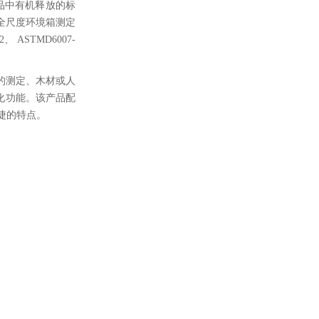
产品中有机释放的标
1《全尺度环境箱测定
STMD6007-
的测定、木材或人
化功能。该产品配
捷的特点。