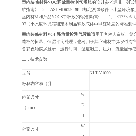
室内装修材料VOC释放量检测气候舱
的设计参考标准 测试和
准指南》 2、 ASTMD6330-98《规定测试条件下小型环境箱
室内材料和产品VOCS中释放的标准操作》 1、 E133396
02《小尺度环境箱测定木制品释放气体中甲醛浓度的标准测
室内装修材料VOC释放量检测气候舱
适用于各种人造板、复
造板的恒温、恒湿平衡处理，也可用于其它建材中挥发性有害
备彩色触摸屏显示；运行时间、温度湿度、压力、流量显示/设
二，技术参数
型号
KLT-V1000
标称内容积（升）
W
内部尺寸
D
（mm）
H
W
外部尺寸