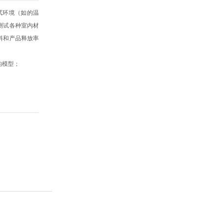
试环境（如的温
测试各种室内材
料和产品释放率
的模型；