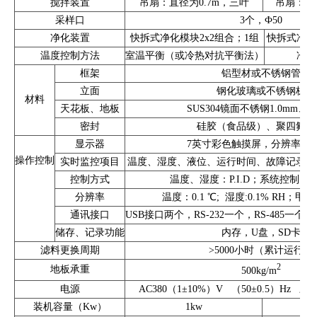
搅拌装置
吊扇：直径为0.7m，三叶
吊扇：直
采样口
3个，Ф50
净化装置
快拆式净化模块2x2组合；1组
快拆式净化
温度控制方法
室温平衡（或冷热对抗平衡法）
冷热
框架
铝型材或不锈钢管
立面
钢化玻璃或不锈钢板
材料
天花板、地板
SUS304镜面不锈钢1.0mm、1.
密封
硅胶（食品级）、聚四氟乙
显示器
7英寸彩色触摸屏，分辨率800x
操作控制
实时监控项目
温度、湿度、液位、运行时间、故障记录、
控制方式
温度、湿度：P.I.D；系统控制：PL
分辨率
温度：0.1 ℃; 湿度:0.1% RH；甲醛：
通讯接口
USB接口两个，RS-232一个，RS-485一个，
储存、记录功能
内存，U盘，SD卡
滤料更换周期
>5000小时（累计运行）
2
地板承重
500kg/m
电源
AC380（1±10%）V （50±0.5）Hz
装机容量（Kw）
1kw