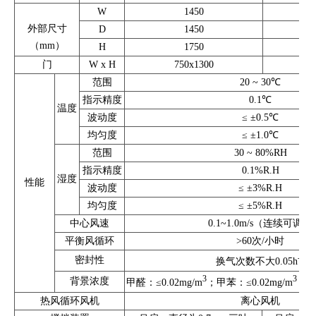
W
1450
外部尺寸
D
1450
（mm）
H
1750
门
W x H
750x1300
7
范围
20 ~ 30℃
指示精度
0.1℃
温度
波动度
≤ ±0.5℃
均匀度
≤ ±1.0℃
范围
30 ~ 80%RH
指示精度
0.1%R.H
湿度
性能
波动度
≤ ±3%R.H
均匀度
≤ ±5%R.H
中心风速
0.1~1.0m/s（连续可调）
平衡风循环
>60次/小时
-1
密封性
换气次数不大0.05h
3
3
背景浓度
甲醛：≤0.02mg/m
；甲苯：≤0.02mg/m
；TV
热风循环风机
离心风机