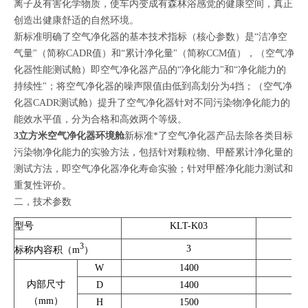
离子及有害化学物质，使车内变成有森林浴感觉的健康空间，真正
创造出健康舒适的自然环境。
新标准明确了空气净化器的基本技术指标（核心参数）是“洁净空
气量"（简称CADR值）和“累计净化量"（简称CCM值），（空气净
化器性能测试舱）即空气净化器产品的“净化能力"和“净化能力的
持续性"；将空气净化器的噪声限值由低到高划分为4挡；（空气净
化器CADR测试舱）提升了空气净化器针对不同污染物净化能力的
能效水平值，分为合格和高效两个等级。
3立方米空气净化器环境舱
新标准*了空气净化器产品去除各类目标
污染物净化能力的实验方法，包括针对颗粒物、甲醛累计净化量的
测试方法，即空气净化器净化寿命实验；针对甲醛净化能力测试和
重复性评价。
二，技术参数
型号
KLT-K03
K
3
3
标称内容积（m
）
W
1400
内部尺寸
D
1400
（mm）
H
1500